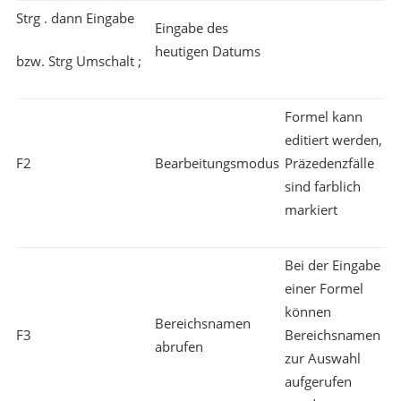
Strg . dann Eingabe
Eingabe des
heutigen Datums
bzw. Strg Umschalt ;
Formel kann
editiert werden,
F2
Bearbeitungsmodus
Präzedenzfälle
sind farblich
markiert
Bei der Eingabe
einer Formel
können
Bereichsnamen
F3
Bereichsnamen
abrufen
zur Auswahl
aufgerufen