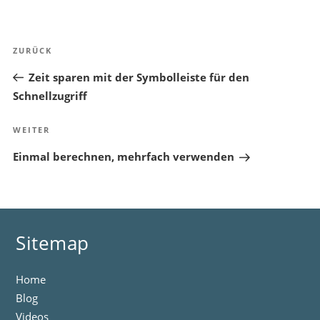
Beitragsnavigation
Vorheriger
ZURÜCK
Beitrag
Zeit sparen mit der Symbolleiste für den
Schnellzugriff
Nächster
WEITER
Beitrag
Einmal berechnen, mehrfach verwenden
Sitemap
Home
Blog
Videos