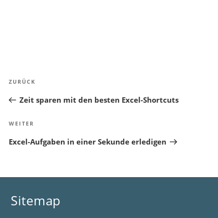
Beitragsnavigation
Vorheriger
ZURÜCK
Beitrag
Zeit sparen mit den besten Excel-Shortcuts
Nächster
WEITER
Beitrag
Excel-Aufgaben in einer Sekunde erledigen
Sitemap