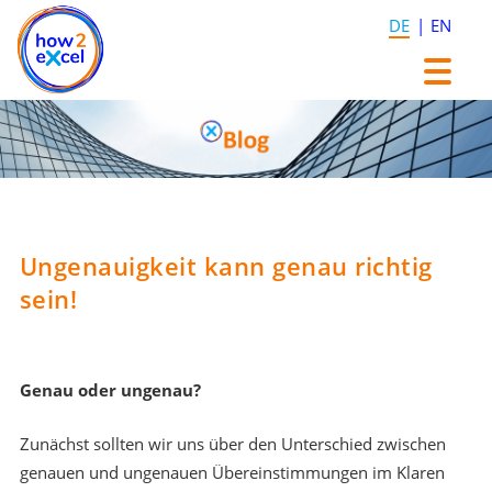
DE
EN
Zum
Zum
Inhalt
Inhalt
springen
springen
Ungenauigkeit kann genau richtig
sein!
Genau oder ungenau?
Zunächst sollten wir uns über den Unterschied zwischen
genauen und ungenauen Übereinstimmungen im Klaren