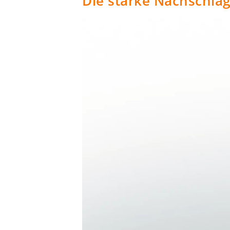
Die starke Nachschl
Video-
Player