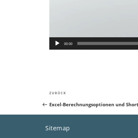
00:00
Beitragsnavigation
Vorheriger
ZURÜCK
Beitrag
Excel-Berechnungsoptionen und Shor
Sitemap